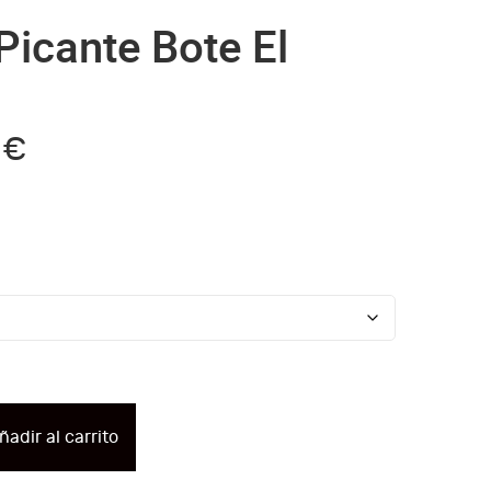
icante Bote El
0
€
ñadir al carrito