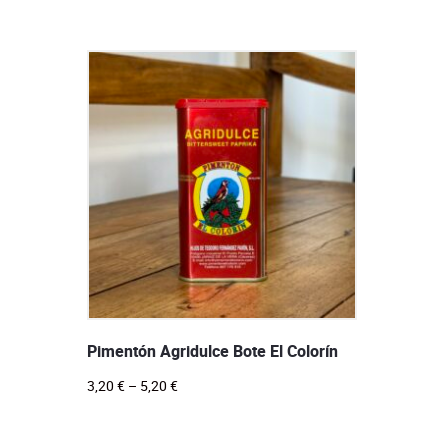
Pimentón Agridulce Bote El Colorín
3,20
€
–
5,20
€