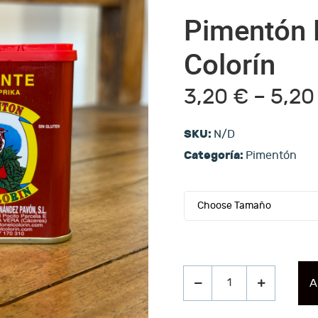
Pimentón P
Colorín
3,20
€
–
5,2
SKU:
N/D
Categoría:
Pimentón
A