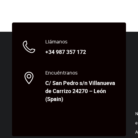
Llámanos
+34 987 357 172
Encuéntranos
C/ San Pedro s/n Villanueva
de Carrizo 24270 – León
(Spain)
N
e
A