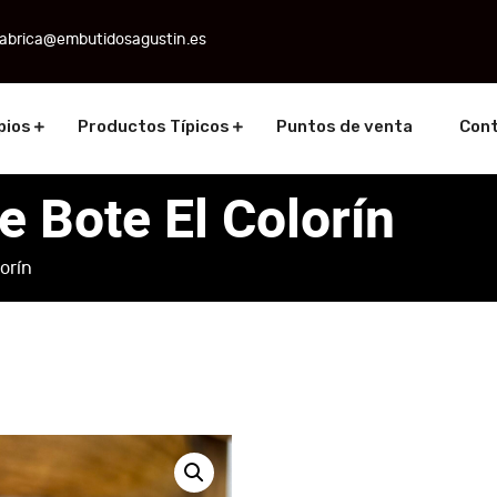
fabrica@embutidosagustin.es
pios
Productos Típicos
Puntos de venta
Con
 Bote El Colorín
orín